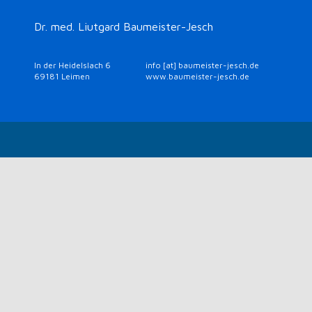
Dr. med. Liutgard Baumeister-Jesch
In der Heidelslach 6
info [at] baumeister-jesch.de
69181 Leimen
www.baumeister-jesch.de