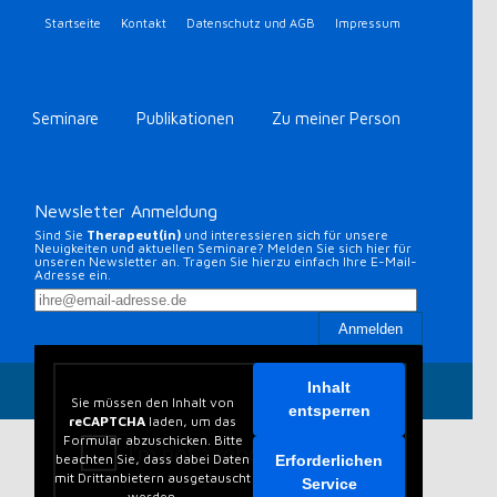
Startseite
Kontakt
Datenschutz und AGB
Impressum
Seminare
Publikationen
Zu meiner Person
Newsletter Anmeldung
Sind Sie
Therapeut(in)
und interessieren sich für unsere
Neuigkeiten und aktuellen Seminare? Melden Sie sich hier für
unseren Newsletter an. Tragen Sie hierzu einfach Ihre E-Mail-
Adresse ein.
Inhalt
Startseite
Kontakt
Datenschutz und AGB
Impressum
Sie müssen den Inhalt von
entsperren
reCAPTCHA
laden, um das
Formular abzuschicken. Bitte
beachten Sie, dass dabei Daten
Erforderlichen
mit Drittanbietern ausgetauscht
Service
werden.