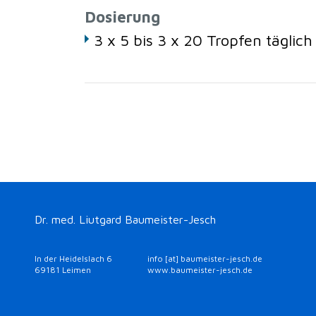
Dosierung
3 x 5 bis 3 x 20 Tropfen täglich
Dr. med. Liutgard Baumeister-Jesch
In der Heidelslach 6
info [at] baumeister-jesch.de
69181 Leimen
www.baumeister-jesch.de