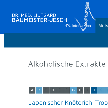
HPU Information
Vitals
Alkoholische Extrakte
A
B
C
D
E
F
G
H
I
J
K
Japanischer Knöterich-Trop