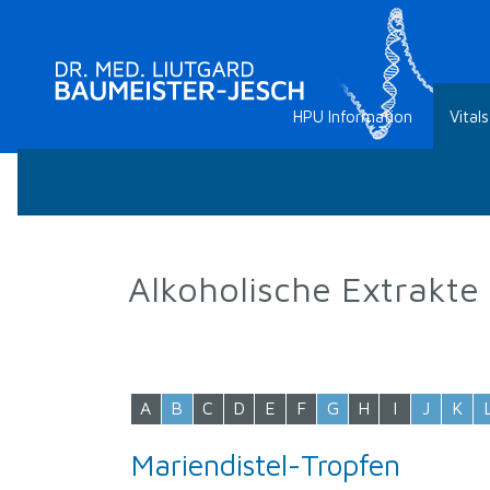
HPU Information
Vitals
Alkoholische Extrakte
A
B
C
D
E
F
G
H
I
J
K
Mariendistel-Tropfen