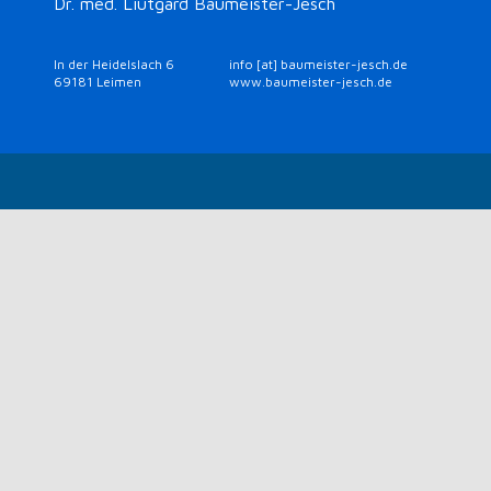
Dr. med. Liutgard Baumeister-Jesch
In der Heidelslach 6
info [at] baumeister-jesch.de
69181 Leimen
www.baumeister-jesch.de