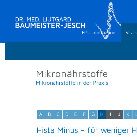
HPU Information
Vitals
Mikronährstoffe
Mikronährstoffe in der Praxis
A
B
C
D
E
F
G
H
I
J
K
Hista Minus – für weniger 